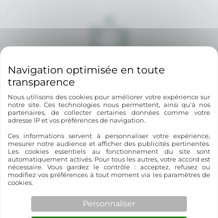
Préparation et semis de précision
Nos tracteurs équipés du guidage GPS RTK réalisent une
préparation minutieuse du sol et un semis d’une exactitude
Nous utilisons des cookies pour améliorer votre expérience sur
optimale pour vos cultures.
notre site. Ces technologies nous permettent, ainsi qu'à nos
partenaires, de collecter certaines données comme votre
adresse IP et vos préférences de navigation.
Ces informations servent à personnaliser votre expérience,
mesurer notre audience et afficher des publicités pertinentes.
Les cookies essentiels au fonctionnement du site sont
automatiquement activés. Pour tous les autres, votre accord est
nécessaire. Vous gardez le contrôle : acceptez, refusez ou
Traitements et entretien adaptés
modifiez vos préférences à tout moment via les paramètres de
cookies.
Nous assurons les traitements nécessaires (phytosanitaires
agréés ou désherbage mécanique pour le BIO) et
Personnaliser
l’entretien des terres pour le bon développement de vos